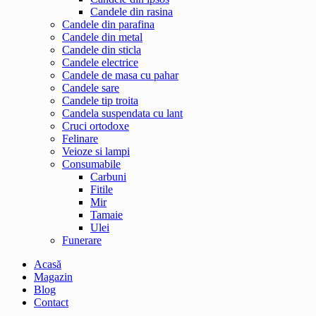
Candele din rasina
Candele din parafina
Candele din metal
Candele din sticla
Candele electrice
Candele de masa cu pahar
Candele sare
Candele tip troita
Candela suspendata cu lant
Cruci ortodoxe
Felinare
Veioze si lampi
Consumabile
Carbuni
Fitile
Mir
Tamaie
Ulei
Funerare
Acasă
Magazin
Blog
Contact