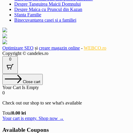
Despre Tanguirea Maicii Domnului
Despre Maica cu Pruncul din Kazan
Sfanta Familie
Binecuvantarea casei si a familiei
Optimizare SEO
și
creare magazin online
-
WEBCO.ro
Copyright © candeles.ro
0
Close cart
Your Cart Is Empty
0
Check out our shop to see what's available
Cart
Total
0.00
lei
Total:
Your cart is empty. Shop now →
Available Coupons