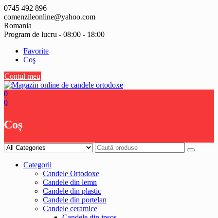
Skip
0745 492 896
to
comenzileonline@yahoo.com
content
Romania
Program de lucru - 08:00 - 18:00
Favorite
Coş
Contul meu
0
0
Coș
Categorii
Candele Ortodoxe
Candele din lemn
Candele din plastic
Candele din portelan
Candele ceramice
Candele din ipsos