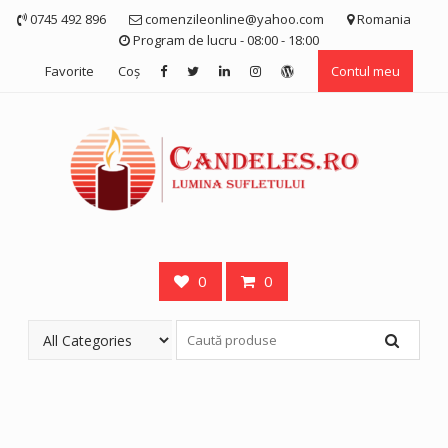
Skip
0745 492 896
comenzileonline@yahoo.com
Romania
to
Program de lucru - 08:00 - 18:00
content
Favorite
Coş
Contul meu
0
0