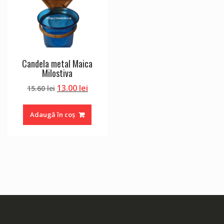
Candela metal Maica
Milostiva
Prețul
Prețul
13.00
lei
15.60
lei
inițial
curent
a
este:
Adaugă în coș
fost:
13.00 lei.
15.60 lei.