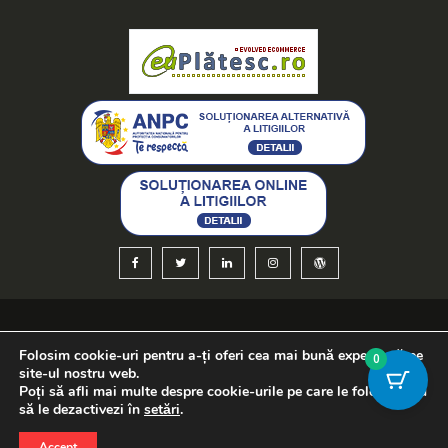
Optimizare SEO
și
creare magazin online
-
WEBCO.ro
Folosim cookie-uri pentru a-ți oferi cea mai bună experiență pe
0
site-ul nostru web.
Poți să afli mai multe despre cookie-urile pe care le folosim sau
să le dezactivezi în
setări
.
Copyright © candeles.ro
Accept