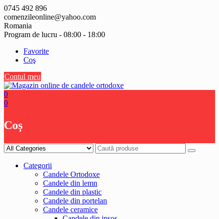
Skip
0745 492 896
to
comenzileonline@yahoo.com
content
Romania
Program de lucru - 08:00 - 18:00
Favorite
Coş
Contul meu
0
0
Coș
Categorii
Candele Ortodoxe
Candele din lemn
Candele din plastic
Candele din portelan
Candele ceramice
Candele din ipsos