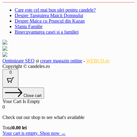
Care este cel mai bun ulei pentru candele?
Despre Tanguirea Maicii Domnului
Despre Maica cu Pruncul din Kazan
Sfanta Familie
Binecuvantarea casei si a familiei
Optimizare SEO
și
creare magazin online
-
WEBCO.ro
Copyright © candeles.ro
0
Close cart
Your Cart Is Empty
0
Check out our shop to see what's available
Cart
Total
0.00
lei
Total:
Your cart is empty. Shop now →