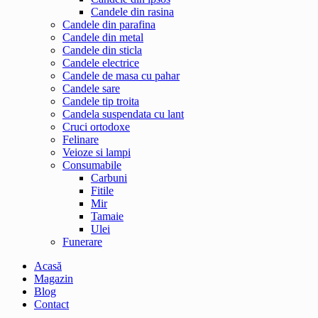
Candele din rasina
Candele din parafina
Candele din metal
Candele din sticla
Candele electrice
Candele de masa cu pahar
Candele sare
Candele tip troita
Candela suspendata cu lant
Cruci ortodoxe
Felinare
Veioze si lampi
Consumabile
Carbuni
Fitile
Mir
Tamaie
Ulei
Funerare
Acasă
Magazin
Blog
Contact