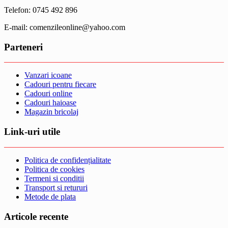
Telefon: 0745 492 896
E-mail: comenzileonline@yahoo.com
Parteneri
Vanzari icoane
Cadouri pentru fiecare
Cadouri online
Cadouri haioase
Magazin bricolaj
Link-uri utile
Politica de confidențialitate
Politica de cookies
Termeni si conditii
Transport si retururi
Metode de plata
Articole recente