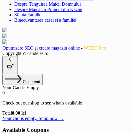
Despre Tanguirea Maicii Domnului
Despre Maica cu Pruncul din Kazan
Sfanta Familie
Binecuvantarea casei si a familiei
Optimizare SEO
și
creare magazin online
-
WEBCO.ro
Copyright © candeles.ro
0
Close cart
Your Cart Is Empty
0
Check out our shop to see what's available
Cart
Total
0.00
lei
Total:
Your cart is empty. Shop now →
Available Coupons