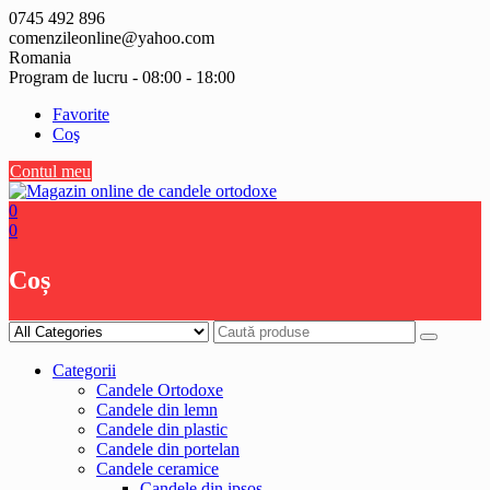
Skip
0745 492 896
to
comenzileonline@yahoo.com
content
Romania
Program de lucru - 08:00 - 18:00
Favorite
Coş
Contul meu
0
0
Coș
Categorii
Candele Ortodoxe
Candele din lemn
Candele din plastic
Candele din portelan
Candele ceramice
Candele din ipsos