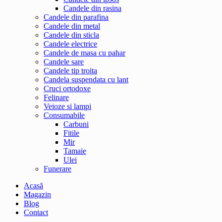
Candele din rasina
Candele din parafina
Candele din metal
Candele din sticla
Candele electrice
Candele de masa cu pahar
Candele sare
Candele tip troita
Candela suspendata cu lant
Cruci ortodoxe
Felinare
Veioze si lampi
Consumabile
Carbuni
Fitile
Mir
Tamaie
Ulei
Funerare
Acasă
Magazin
Blog
Contact