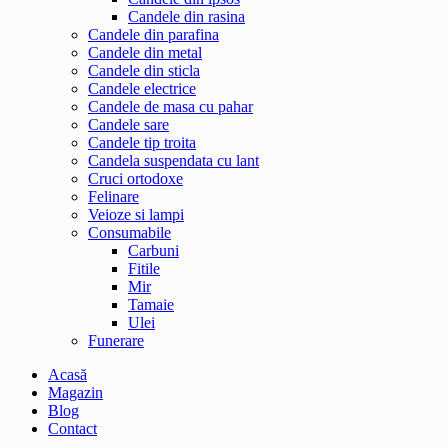
Candele din rasina
Candele din parafina
Candele din metal
Candele din sticla
Candele electrice
Candele de masa cu pahar
Candele sare
Candele tip troita
Candela suspendata cu lant
Cruci ortodoxe
Felinare
Veioze si lampi
Consumabile
Carbuni
Fitile
Mir
Tamaie
Ulei
Funerare
Acasă
Magazin
Blog
Contact