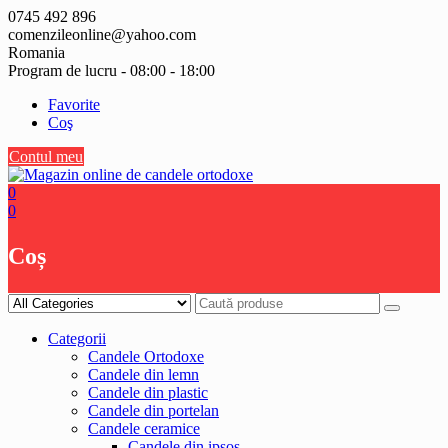
Skip
0745 492 896
to
comenzileonline@yahoo.com
content
Romania
Program de lucru - 08:00 - 18:00
Favorite
Coş
Contul meu
0
0
Coș
Categorii
Candele Ortodoxe
Candele din lemn
Candele din plastic
Candele din portelan
Candele ceramice
Candele din ipsos