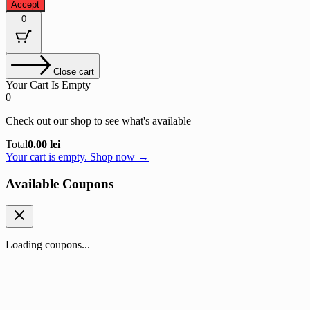
Accept
0
Close cart
Your Cart Is Empty
0
Check out our shop to see what's available
Cart
Total
0.00
lei
Total:
Your cart is empty. Shop now →
Available Coupons
Loading coupons...