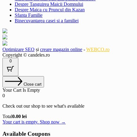
Despre Tanguirea Maicii Domnului
Despre Maica cu Pruncul din Kazan
Sfanta Familie
Binecuvantarea casei si a familiei
Optimizare SEO
și
creare magazin online
-
WEBCO.ro
Copyright © candeles.ro
0
Close cart
Your Cart Is Empty
0
Check out our shop to see what's available
Cart
Total
0.00
lei
Total:
Your cart is empty. Shop now →
Available Coupons