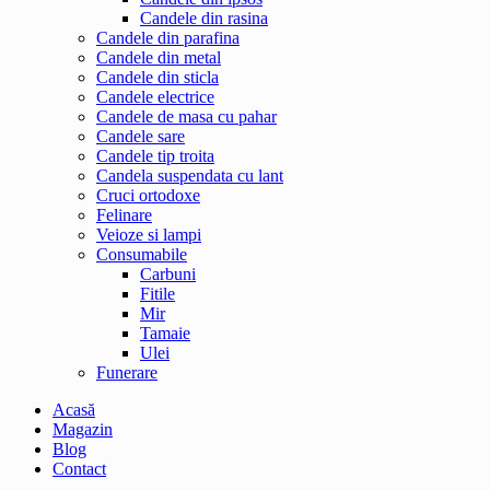
Candele din rasina
Candele din parafina
Candele din metal
Candele din sticla
Candele electrice
Candele de masa cu pahar
Candele sare
Candele tip troita
Candela suspendata cu lant
Cruci ortodoxe
Felinare
Veioze si lampi
Consumabile
Carbuni
Fitile
Mir
Tamaie
Ulei
Funerare
Acasă
Magazin
Blog
Contact