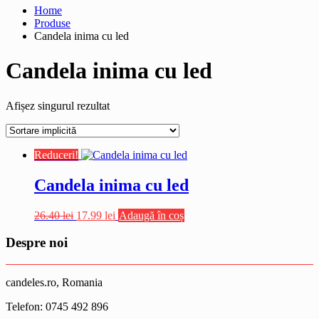
Home
Produse
Candela inima cu led
Candela inima cu led
Afișez singurul rezultat
Reduceri!
Candela inima cu led
Prețul
Prețul
26.40
lei
17.99
lei
Adaugă în coș
inițial
curent
a
este:
Despre noi
fost:
17.99 lei.
26.40 lei.
candeles.ro, Romania
Telefon: 0745 492 896