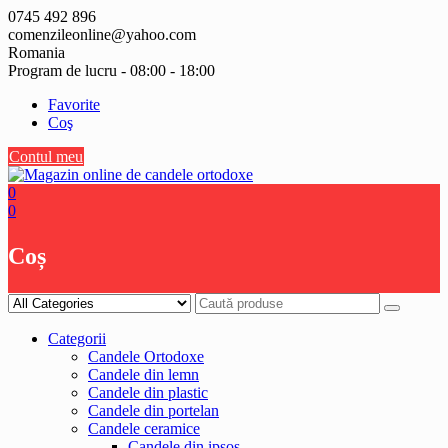
Skip
0745 492 896
to
comenzileonline@yahoo.com
content
Romania
Program de lucru - 08:00 - 18:00
Favorite
Coş
Contul meu
0
0
Coș
Categorii
Candele Ortodoxe
Candele din lemn
Candele din plastic
Candele din portelan
Candele ceramice
Candele din ipsos