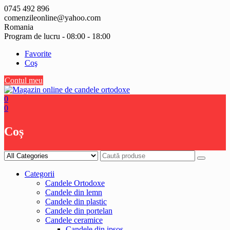
Skip
0745 492 896
to
comenzileonline@yahoo.com
content
Romania
Program de lucru - 08:00 - 18:00
Favorite
Coş
Contul meu
0
0
Coș
Categorii
Candele Ortodoxe
Candele din lemn
Candele din plastic
Candele din portelan
Candele ceramice
Candele din ipsos