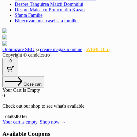
Despre Tanguirea Maicii Domnului
Despre Maica cu Pruncul din Kazan
Sfanta Familie
Binecuvantarea casei si a familiei
Optimizare SEO
și
creare magazin online
-
WEBCO.ro
Copyright © candeles.ro
0
Close cart
Your Cart Is Empty
0
Check out our shop to see what's available
Cart
Total
0.00
lei
Total:
Your cart is empty. Shop now →
Available Coupons