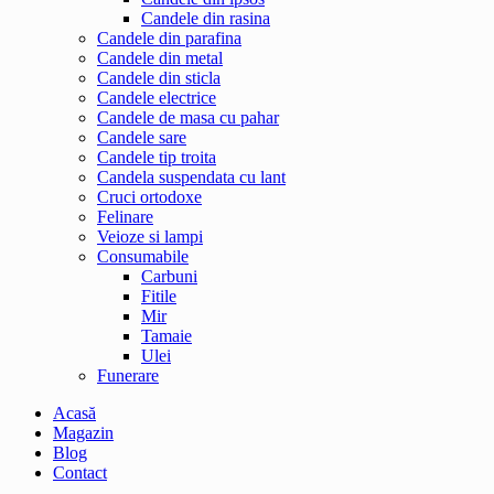
Candele din rasina
Candele din parafina
Candele din metal
Candele din sticla
Candele electrice
Candele de masa cu pahar
Candele sare
Candele tip troita
Candela suspendata cu lant
Cruci ortodoxe
Felinare
Veioze si lampi
Consumabile
Carbuni
Fitile
Mir
Tamaie
Ulei
Funerare
Acasă
Magazin
Blog
Contact