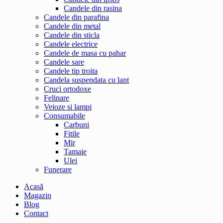
Candele din rasina
Candele din parafina
Candele din metal
Candele din sticla
Candele electrice
Candele de masa cu pahar
Candele sare
Candele tip troita
Candela suspendata cu lant
Cruci ortodoxe
Felinare
Veioze si lampi
Consumabile
Carbuni
Fitile
Mir
Tamaie
Ulei
Funerare
Acasă
Magazin
Blog
Contact