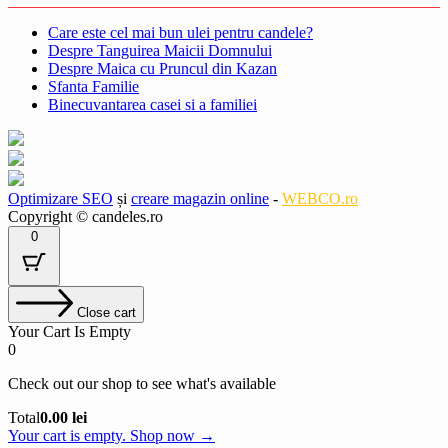
Care este cel mai bun ulei pentru candele?
Despre Tanguirea Maicii Domnului
Despre Maica cu Pruncul din Kazan
Sfanta Familie
Binecuvantarea casei si a familiei
Optimizare SEO
și
creare magazin online
-
WEBCO.ro
Copyright © candeles.ro
0
Close cart
Your Cart Is Empty
0
Check out our shop to see what's available
Cart
Total
0.00
lei
Total:
Your cart is empty. Shop now →