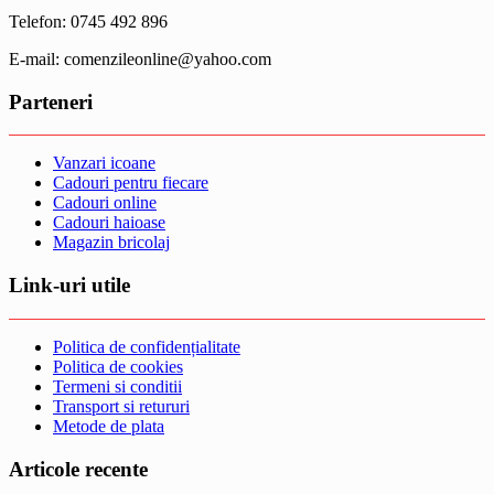
Telefon: 0745 492 896
E-mail: comenzileonline@yahoo.com
Parteneri
Vanzari icoane
Cadouri pentru fiecare
Cadouri online
Cadouri haioase
Magazin bricolaj
Link-uri utile
Politica de confidențialitate
Politica de cookies
Termeni si conditii
Transport si retururi
Metode de plata
Articole recente