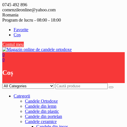
Skip
0745 492 896
to
comenzileonline@yahoo.com
content
Romania
Program de lucru - 08:00 - 18:00
Favorite
Coş
Contul meu
0
0
Coș
Categorii
Candele Ortodoxe
Candele din lemn
Candele din plastic
Candele din portelan
Candele ceramice
Candele din ipsos