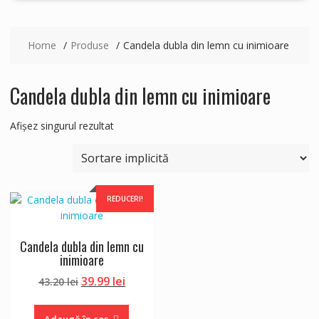
Home
Produse
Candela dubla din lemn cu inimioare
Candela dubla din lemn cu inimioare
Afișez singurul rezultat
REDUCERI!
Candela dubla din lemn cu
inimioare
Prețul
Prețul
39.99
lei
43.20
lei
inițial
curent
a
este: