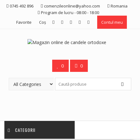
Skip
0745 492 896
comenzileonline@yahoo.com
Romania
to
Program de lucru - 08:00 - 18:00
content
Favorite
Coş
Contul meu
0
0
CATEGORII