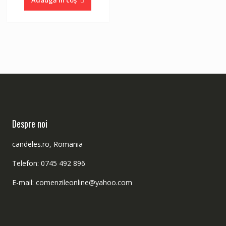
Adaugă în coș
fost:
39.99 lei.
43.20 lei.
Despre noi
candeles.ro, Romania
Telefon: 0745 492 896
E-mail: comenzileonline@yahoo.com