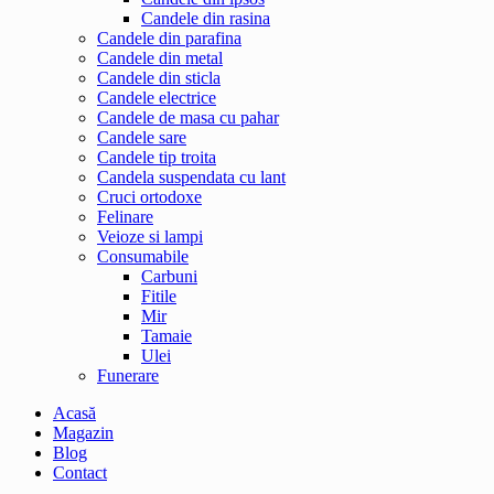
Candele din rasina
Candele din parafina
Candele din metal
Candele din sticla
Candele electrice
Candele de masa cu pahar
Candele sare
Candele tip troita
Candela suspendata cu lant
Cruci ortodoxe
Felinare
Veioze si lampi
Consumabile
Carbuni
Fitile
Mir
Tamaie
Ulei
Funerare
Acasă
Magazin
Blog
Contact