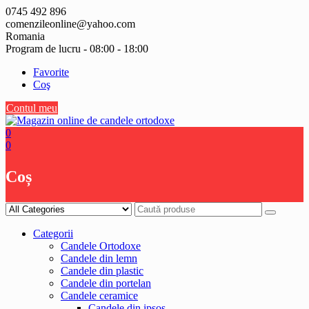
Skip
0745 492 896
to
comenzileonline@yahoo.com
content
Romania
Program de lucru - 08:00 - 18:00
Favorite
Coş
Contul meu
0
0
Coș
Categorii
Candele Ortodoxe
Candele din lemn
Candele din plastic
Candele din portelan
Candele ceramice
Candele din ipsos