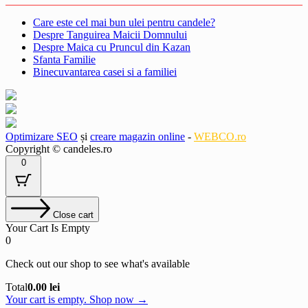
Care este cel mai bun ulei pentru candele?
Despre Tanguirea Maicii Domnului
Despre Maica cu Pruncul din Kazan
Sfanta Familie
Binecuvantarea casei si a familiei
Optimizare SEO
și
creare magazin online
-
WEBCO.ro
Copyright © candeles.ro
0
Close cart
Your Cart Is Empty
0
Check out our shop to see what's available
Cart
Total
0.00
lei
Total:
Your cart is empty. Shop now →