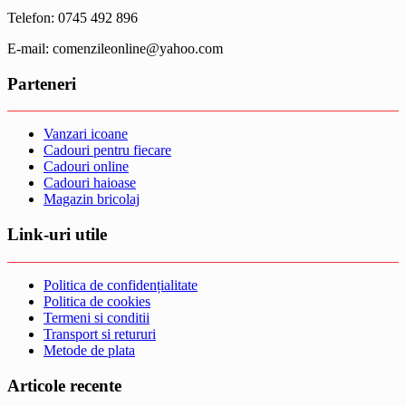
Telefon: 0745 492 896
E-mail: comenzileonline@yahoo.com
Parteneri
Vanzari icoane
Cadouri pentru fiecare
Cadouri online
Cadouri haioase
Magazin bricolaj
Link-uri utile
Politica de confidențialitate
Politica de cookies
Termeni si conditii
Transport si retururi
Metode de plata
Articole recente