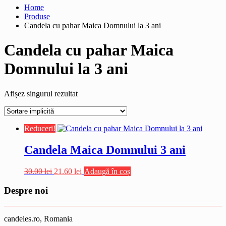
Home
Produse
Candela cu pahar Maica Domnului la 3 ani
Candela cu pahar Maica
Domnului la 3 ani
Afișez singurul rezultat
Reduceri!
Candela Maica Domnului 3 ani
Prețul
Prețul
30.00
lei
21.60
lei
Adaugă în coș
inițial
curent
a
este:
Despre noi
fost:
21.60 lei.
30.00 lei.
candeles.ro, Romania