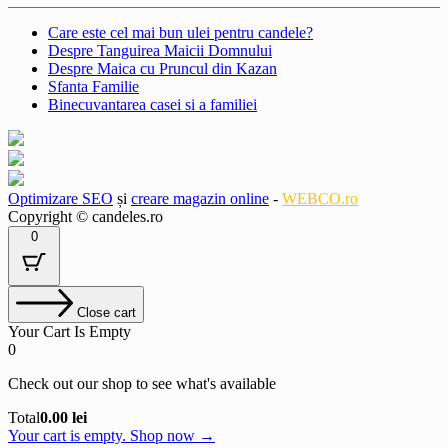
Care este cel mai bun ulei pentru candele?
Despre Tanguirea Maicii Domnului
Despre Maica cu Pruncul din Kazan
Sfanta Familie
Binecuvantarea casei si a familiei
Optimizare SEO
și
creare magazin online
-
WEBCO.ro
Copyright © candeles.ro
0
Close cart
Your Cart Is Empty
0
Check out our shop to see what's available
Cart
Total
0.00
lei
Total:
Your cart is empty. Shop now →