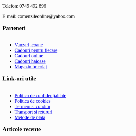
Telefon: 0745 492 896
E-mail: comenzileonline@yahoo.com
Parteneri
Vanzari icoane
Cadouri pentru fiecare
Cadouri online
Cadouri haioase
Magazin bricolaj
Link-uri utile
Politica de confidențialitate
Politica de cookies
Termeni si conditii
Transport si retururi
Metode de plata
Articole recente