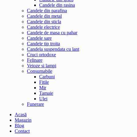
Candele din rasina
Candele din parafina
Candele din metal
Candele din sticla
Candele electrice
Candele de masa cu pahar
Candele sare
Candele tip troita
Candela suspendata cu lant
Cruci ortodoxe
Felinare
Veioze si lampi
Consumabile
Carbuni
Fitile
Mir
Tamaie
Ulei
Funerare
Acasă
Magazin
Blog
Contact