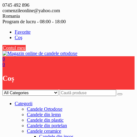
Skip
0745 492 896
to
comenzileonline@yahoo.com
content
Romania
Program de lucru - 08:00 - 18:00
Favorite
Coş
Contul meu
0
0
Coș
Categorii
Candele Ortodoxe
Candele din lemn
Candele din plastic
Candele din portelan
Candele ceramice
Candele din ipsos