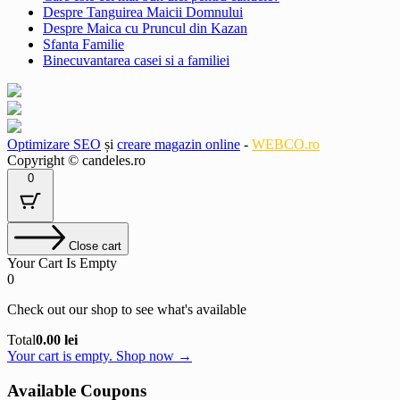
Despre Tanguirea Maicii Domnului
Despre Maica cu Pruncul din Kazan
Sfanta Familie
Binecuvantarea casei si a familiei
Optimizare SEO
și
creare magazin online
-
WEBCO.ro
Copyright © candeles.ro
0
Close cart
Your Cart Is Empty
0
Check out our shop to see what's available
Cart
Total
0.00
lei
Total:
Your cart is empty. Shop now →
Available Coupons