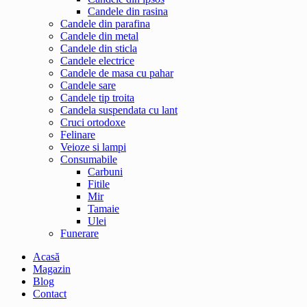
Candele din rasina
Candele din parafina
Candele din metal
Candele din sticla
Candele electrice
Candele de masa cu pahar
Candele sare
Candele tip troita
Candela suspendata cu lant
Cruci ortodoxe
Felinare
Veioze si lampi
Consumabile
Carbuni
Fitile
Mir
Tamaie
Ulei
Funerare
Acasă
Magazin
Blog
Contact