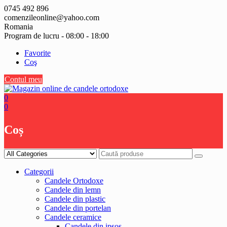
Skip
0745 492 896
to
comenzileonline@yahoo.com
content
Romania
Program de lucru - 08:00 - 18:00
Favorite
Coş
Contul meu
0
0
Coș
Categorii
Candele Ortodoxe
Candele din lemn
Candele din plastic
Candele din portelan
Candele ceramice
Candele din ipsos