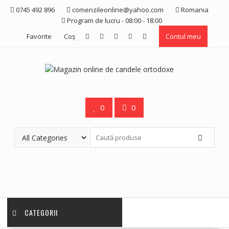
Skip
0745 492 896
comenzileonline@yahoo.com
Romania
to
Program de lucru - 08:00 - 18:00
content
Favorite
Coş
Contul meu
0
0
CATEGORII