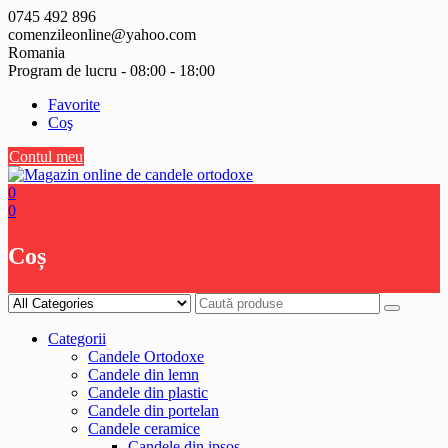
Skip
0745 492 896
to
comenzileonline@yahoo.com
content
Romania
Program de lucru - 08:00 - 18:00
Favorite
Coş
Contul meu
0
0
Coș
Categorii
Candele Ortodoxe
Candele din lemn
Candele din plastic
Candele din portelan
Candele ceramice
Candele din ipsos