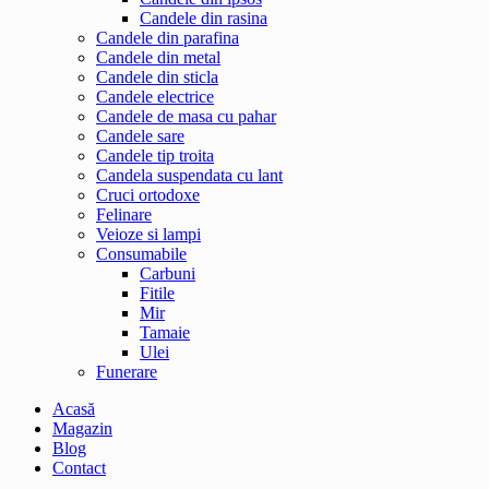
Candele din rasina
Candele din parafina
Candele din metal
Candele din sticla
Candele electrice
Candele de masa cu pahar
Candele sare
Candele tip troita
Candela suspendata cu lant
Cruci ortodoxe
Felinare
Veioze si lampi
Consumabile
Carbuni
Fitile
Mir
Tamaie
Ulei
Funerare
Acasă
Magazin
Blog
Contact