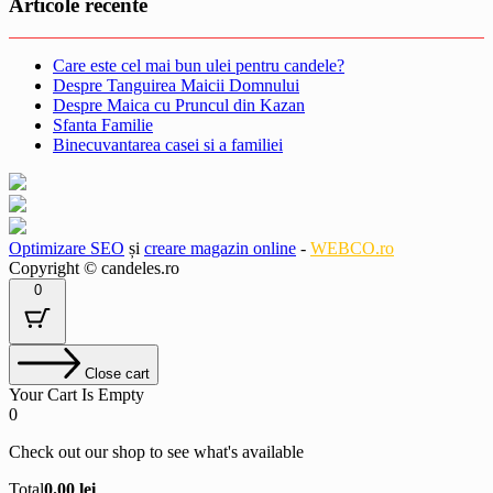
Articole recente
Care este cel mai bun ulei pentru candele?
Despre Tanguirea Maicii Domnului
Despre Maica cu Pruncul din Kazan
Sfanta Familie
Binecuvantarea casei si a familiei
Optimizare SEO
și
creare magazin online
-
WEBCO.ro
Copyright © candeles.ro
0
Close cart
Your Cart Is Empty
0
Check out our shop to see what's available
Cart
Total
0.00
lei