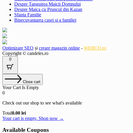
Despre Tanguirea Maicii Domnului
Despre Maica cu Pruncul din Kazan
Sfanta Familie
Binecuvantarea casei si a familiei
Optimizare SEO
și
creare magazin online
-
WEBCO.ro
Copyright © candeles.ro
0
Close cart
Your Cart Is Empty
0
Check out our shop to see what's available
Cart
Total
0.00
lei
Total:
Your cart is empty. Shop now →
Available Coupons