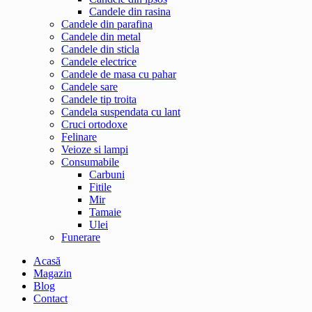
Candele din rasina
Candele din parafina
Candele din metal
Candele din sticla
Candele electrice
Candele de masa cu pahar
Candele sare
Candele tip troita
Candela suspendata cu lant
Cruci ortodoxe
Felinare
Veioze si lampi
Consumabile
Carbuni
Fitile
Mir
Tamaie
Ulei
Funerare
Acasă
Magazin
Blog
Contact