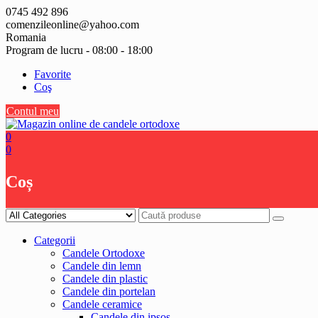
Skip
0745 492 896
to
comenzileonline@yahoo.com
content
Romania
Program de lucru - 08:00 - 18:00
Favorite
Coş
Contul meu
0
0
Coș
Categorii
Candele Ortodoxe
Candele din lemn
Candele din plastic
Candele din portelan
Candele ceramice
Candele din ipsos