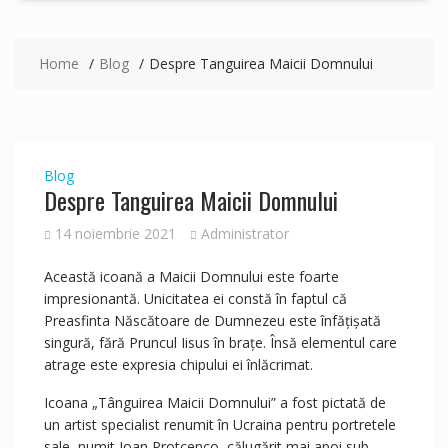
Home
Blog
Despre Tanguirea Maicii Domnului
Blog
Despre Tanguirea Maicii Domnului
14 noiembrie 2021
Administrator
Această icoană a Maicii Domnului este foarte
impresionantă. Unicitatea ei constă în faptul că
Preasfinta Născătoare de Dumnezeu este înfățișată
singură, fără Pruncul Iisus în brațe. Însă elementul care
atrage este expresia chipului ei înlăcrimat.
Icoana „Tânguirea Maicii Domnului” a fost pictată de
un artist specialist renumit în Ucraina pentru portretele
sale, numit Ioan Protcenco, călugărit mai apoi sub