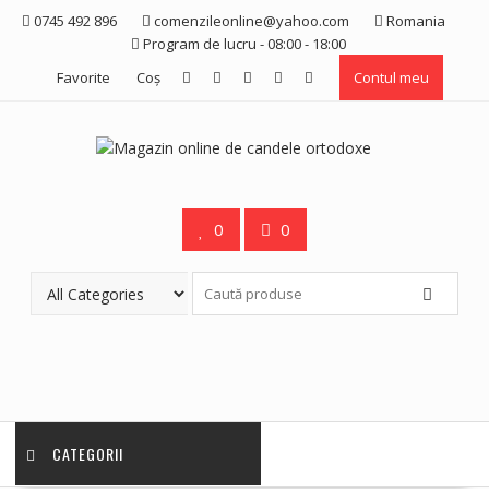
Skip
0745 492 896
comenzileonline@yahoo.com
Romania
to
Program de lucru - 08:00 - 18:00
content
Favorite
Coş
Contul meu
0
0
CATEGORII