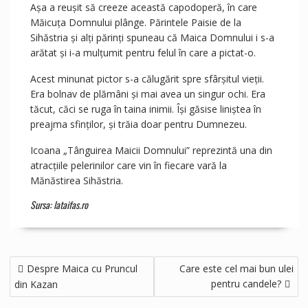
Așa a reușit să creeze această capodoperă, în care
Măicuța Domnului plânge. Părintele Paisie de la
Sihăstria și alți părinți spuneau că Maica Domnului i s-a
arătat și i-a mulțumit pentru felul în care a pictat-o.
Acest minunat pictor s-a călugărit spre sfârșitul vieții.
Era bolnav de plămâni și mai avea un singur ochi. Era
tăcut, căci se ruga în taina inimii. Își găsise liniștea în
preajma sfinților, și trăia doar pentru Dumnezeu.
Icoana „Tânguirea Maicii Domnului” reprezintă una din
atracțiile pelerinilor care vin în fiecare vară la
Mănăstirea Sihăstria.
Sursa: lataifas.ro
Navigare
Despre Maica cu Pruncul
Care este cel mai bun ulei
în
pentru candele?
din Kazan
articole