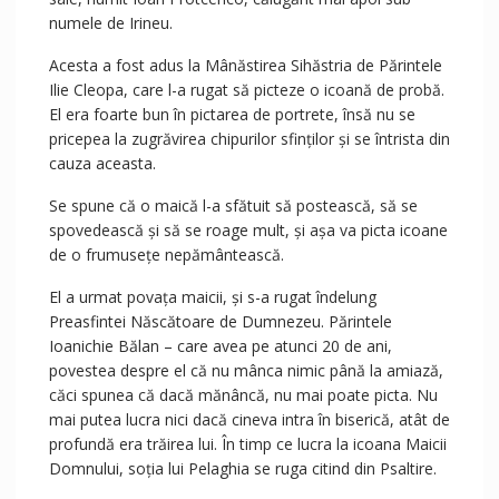
numele de Irineu.
Acesta a fost adus la Mânăstirea Sihăstria de Părintele
Ilie Cleopa, care l-a rugat să picteze o icoană de probă.
El era foarte bun în pictarea de portrete, însă nu se
pricepea la zugrăvirea chipurilor sfinților și se întrista din
cauza aceasta.
Se spune că o maică l-a sfătuit să postească, să se
spovedească și să se roage mult, și așa va picta icoane
de o frumusețe nepământească.
El a urmat povața maicii, și s-a rugat îndelung
Preasfintei Născătoare de Dumnezeu. Părintele
Ioanichie Bălan – care avea pe atunci 20 de ani,
povestea despre el că nu mânca nimic până la amiază,
căci spunea că dacă mănâncă, nu mai poate picta. Nu
mai putea lucra nici dacă cineva intra în biserică, atât de
profundă era trăirea lui. În timp ce lucra la icoana Maicii
Domnului, soția lui Pelaghia se ruga citind din Psaltire.